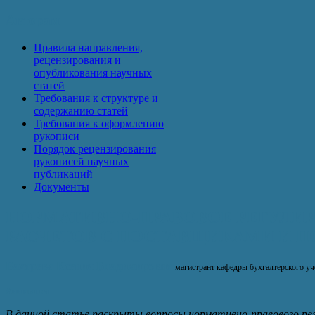
Авторам
Правила направления,
рецензирования и
опубликования научных
статей
Требования к структуре и
содержанию статей
Требования к оформлению
рукописи
Порядок рецензирования
рукописей научных
публикаций
Документы
НОРМАТИВНО-ПРАВОВОЕ РЕГУЛИР
РАСЧЕТОВ С ПОСТАВЩИКАМИ И 
Бахарева Ксения Владимировна
магистрант кафедры бухгалтерского уче
Аннотация
В данной статье раскрыты вопросы нормативно-правового рег