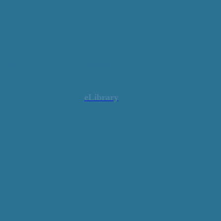
редыдущее название: "e-FORUM"
e-ISSN: 2782-4934
ISSN: 2949-477X
eLibrary