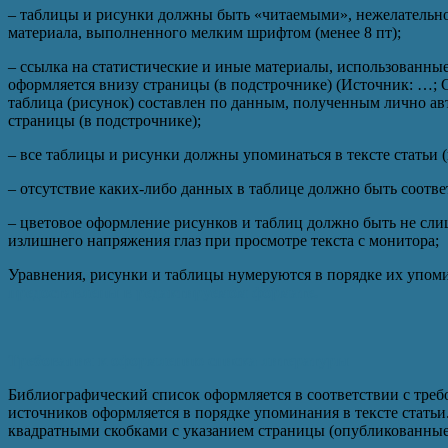
– таблицы и рисунки должны быть «читаемыми», нежелательно
материала, выполненного мелким шрифтом (менее 8 пт);
– ссылка на статистические и иные материалы, использованные
оформляется внизу страницы (в подстрочнике) (Источник: …; С
таблица (рисунок) составлен по данным, полученным лично авт
страницы (в подстрочнике);
– все таблицы и рисунки должны упоминаться в тексте статьи (
– отсутствие каких-либо данных в таблице должно быть соотве
– цветовое оформление рисунков и таблиц должно быть не сли
излишнего напряжения глаз при просмотре текста с монитора;
Уравнения, рисунки и таблицы нумеруются в порядке их упоми
предоставлены в редактируемом формате.
Требования к оформлению списка литературы
Библиографический список оформляется в соответствии с треб
источников оформляется в порядке упоминания в тексте стать
квадратными скобками с указанием страницы (опубликованные