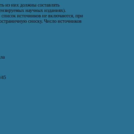
ть из них должны составлять
ензируемых научных изданиях).
 список источников не включаются, при
постраничную сноску. Число источников
ала
/45