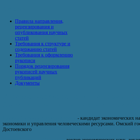
Авторам
Правила направления,
рецензирования и
опубликования научных
статей
Требования к структуре и
содержанию статей
Требования к оформлению
рукописи
Порядок рецензирования
рукописей научных
публикаций
Документы
Управленческие решения на промышле
Омского региона: цифровой контекст
Лапина Татьяна Александровна
- кандидат экономических н
экономики и управления человеческими ресурсами. Омский го
Достоевского
Стукен Татьяна Юрьевна
- доктор экономических наук, дека