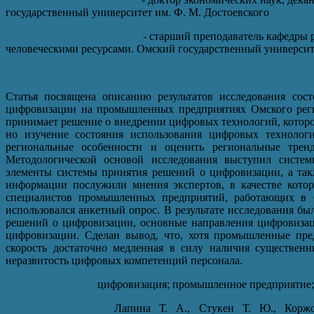
государственный университет им. Ф. М. Достоевского
Коржова Ольга Сергеевна
- старший преподаватель кафедры 
человеческими ресурсами. Омский государственный университе
Аннотация
Статья посвящена описанию результатов исследования сос
цифровизации на промышленных предприятиях Омского реги
принимает решение о внедрении цифровых технологий, которо
но изучение состояния использования цифровых технолог
региональные особенности и оценить региональные тре
Методологической основой исследования выступил систем
элементы системы принятия решений о цифровизации, а та
информации послужили мнения экспертов, в качестве кото
специалистов промышленных предприятий, работающих в 
использовался анкетный опрос. В результате исследования б
решений о цифровизации, основные направления цифровиза
цифровизации. Сделан вывод, что, хотя промышленные пре
скорость достаточно медленная в силу наличия существенн
неразвитость цифровых компетенций персонала.
Ключевые слова:
цифровизация; промышленное предприятие; 
Для цитирования:
Лапина Т. А., Стукен Т. Ю., Коржо