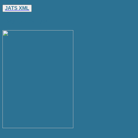
JATS XML
Текущий выпуск
Архив