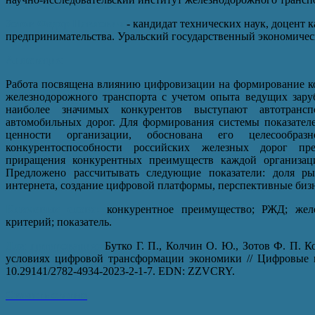
Зотов Федор Павлович
- кандидат технических наук, доцент 
предпринимательства. Уральский государственный экономичес
Аннотация
Работа посвящена влиянию цифровизации на формирование к
железнодорожного транспорта с учетом опыта ведущих зар
наиболее значимых конкурентов выступают автотран
автомобильных дорог. Для формирования системы показател
ценности организации, обоснована его целесообраз
конкурентоспособности российских железных дорог пре
приращения конкурентных преимуществ каждой организаци
Предложено рассчитывать следующие показатели: доля рын
интернета, создание цифровой платформы, перспективные биз
Ключевые слова:
конкурентное преимущество; РЖД; желе
критерий; показатель.
Для цитирования:
Бутко Г. П., Колчин О. Ю., Зотов Ф. П. 
условиях цифровой трансформации экономики // Цифровые м
10.29141/2782-4934-2023-2-1-7. EDN: ZZVCRY.
Скачать статью