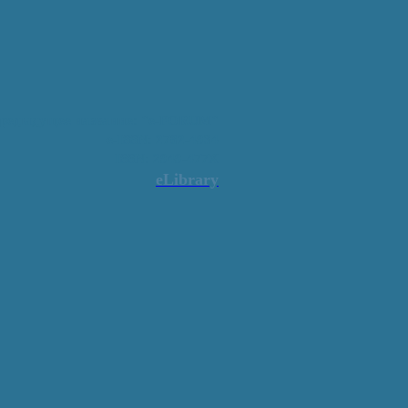
редыдущее название: "e-FORUM"
e-ISSN: 2782-4934
ISSN: 2949-477X
eLibrary