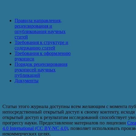
Авторам
Правила направления,
рецензирования и
опубликования научных
статей
Требования к структуре и
содержанию статей
Требования к оформлению
рукописи
Порядок рецензирования
рукописей научных
публикаций
Документы
Политика открытого доступа
Статьи этого журнала доступны всем желающим с момента пуб
непосредственный открытый доступ к своему контенту, исходя
открытый доступ к результатам исследований способствует ув
прогрессу науки. Предоставление материалов по лицензии
Crea
4.0 International (CC BY-NC 4.0)
, позволяет использовать произ
некоммерческих целях.