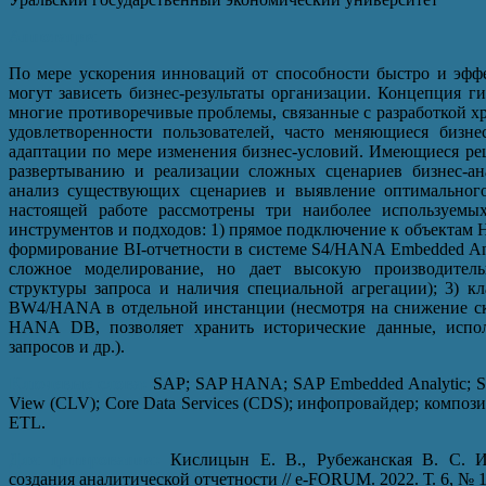
Аннотация
По мере ускорения инноваций от способности быстро и эффе
могут зависеть бизнес-результаты организации. Концепция 
многие противоречивые проблемы, связанные с разработкой х
удовлетворенности пользователей, часто меняющиеся бизне
адаптации по мере изменения бизнес-условий. Имеющиеся ре
развертыванию и реализации сложных сценариев бизнес-ан
анализ существующих сценариев и выявление оптимального
настоящей работе рассмотрены три наиболее используемы
инструментов и подходов: 1) прямое подключение к объектам
формирование BI-отчетности в системе S4/HANA Embedded Ana
сложное моделирование, но дает высокую производитель
структуры запроса и наличия специальной агрегации); 3) кл
BW4/HANA в отдельной инстанции (несмотря на снижение ско
HANA DB, позволяет хранить исторические данные, испо
запросов и др.).
Ключевые слова:
SAP; SAP HANA; SAP Embedded Analytic; SAP
View (CLV); Core Data Services (CDS); инфопровайдер; композ
ETL.
Для цитирования:
Кислицын Е. В., Рубежанская В. С. Ис
создания аналитической отчетности // e-FORUM. 2022. Т. 6, № 1