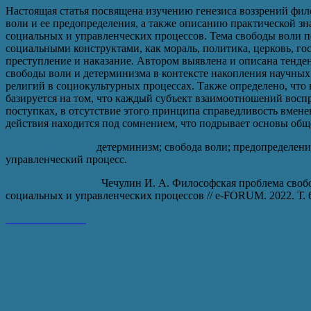
Настоящая статья посвящена изучению генезиса воззрений фи
воли и ее предопределения, а также описанию практической зн
социальных и управленческих процессов. Тема свободы воли п
социальными конструктами, как мораль, политика, церковь, го
преступление и наказание. Автором выявлена и описана тенден
свободы воли и детерминизма в контексте накопления научных
религий в социокультурных процессах. Также определено, что
базируется на том, что каждый субъект взаимоотношений вос
поступках, в отсутствие этого принципа справедливость вмен
действия находится под сомнением, что подрывает основы об
Ключевые слова:
детерминизм; свобода воли; предопределение
управленческий процесс.
Для цитирования:
Чечулин И. А. Философская проблема свобо
социальных и управленческих процессов // e-FORUM. 2022. Т. 6
Скачать статью