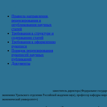
Авторам
Правила направления,
рецензирования и
опубликования научных
статей
Требования к структуре и
содержанию статей
Требования к оформлению
рукописи
Порядок рецензирования
рукописей научных
публикаций
Документы
РОССИЙСКИЙ И НЕМЕЦКИЙ ОПЫ
НЕОИНДУСТРИАЛИЗАЦИИ
Андреева Елена Леонидовна
заместитель директора (
Федеральное государ
экономики Уральского отделения Российской академии наук),
профессор кафедры миро
экономический университет»)