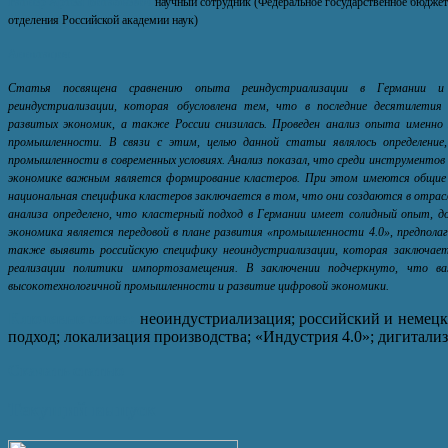
Ратнер Артем Витальевич
научный сотрудник (Федеральное государственное бюджет
отделения Российской академии наук)
Аннотация
Статья посвящена сравнению опыта реиндустриализации в Германии и 
реиндустриализации, которая обусловлена тем, что в последние десятилет
развитых экономик, а также России снизилась. Проведен анализ опыта именно
промышленности. В связи с этим, целью данной статьи являлось определен
промышленности в современных условиях. Анализ показал, что среди инструментов 
экономике важным является формирование кластеров. При этом имеются общие 
национальная специфика кластеров заключается в том, что они создаются в отрасл
анализа определено, что кластерный подход в Германии имеет солидный опыт, д
экономика является передовой в плане развития «промышленности 4.0», предпола
также выявить российскую специфику неоиндустриализации, которая заключает
реализации политики импортозамещения. В заключении подчеркнуто, что 
высокотехнологичной промышленности и развитие цифровой экономики.
Ключевые слова
:
неоиндустриализация; российский и немецк
подход; локализация производства; «Индустрия 4.0»; дигитализ
Скачать статью
Текущий выпуск