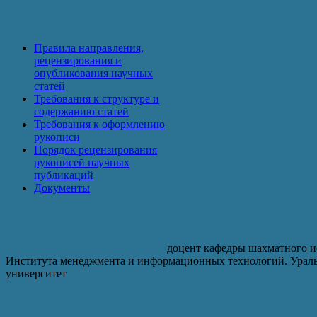
Авторам
Правила направления,
рецензирования и
опубликования научных
статей
Требования к структуре и
содержанию статей
Требования к оформлению
рукописи
Порядок рецензирования
рукописей научных
публикаций
Документы
Внешнее алгебраическое представление
Мельников Юрий Борисович -
доцент кафедры шахматного и
Института менеджмента и информационных технологий. Урал
университет
Аннотация