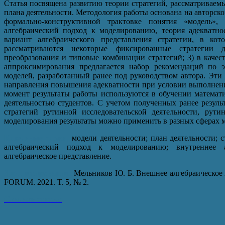
Статья посвящена развитию теории стратегий, рассматриваем
плана деятельности. Методология работы основана на авторск
формально-конструктивной трактовке понятия «модель»,
алгебраический подход к моделированию, теория адекватнос
вариант алгебраического представления стратегии, в кот
рассматриваются некоторые фиксированные стратегии д
преобразования и типовые комбинации стратегий; 3) в качес
аппроксимирования предлагается набор рекомендаций по 
моделей, разработанный ранее под руководством автора. Эт
направления повышения адекватности при условии выполнени
момент результаты работы используются в обучении математ
деятельностью студентов. С учетом полученных ранее резуль
стратегий рутинной исследовательской деятельности, рути
моделирования результаты можно применить в разных сферах 
Ключевые слова:
модели деятельности; план деятельности; с
алгебраический подход к моделированию; внутреннее а
алгебраическое представление.
Для цитирования:
Мельников Ю. Б. Внешнее алгебраическое п
FORUM. 2021. Т. 5, № 2.
Скачать статью